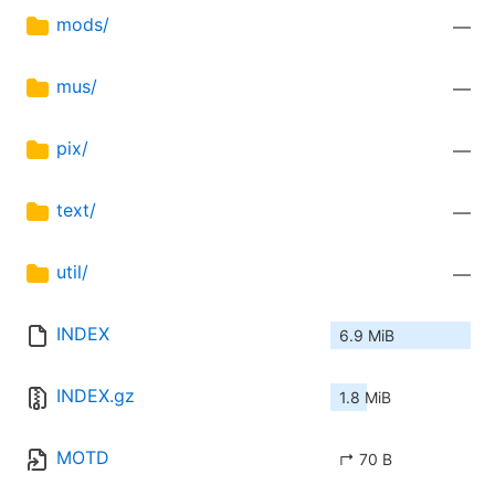
mods/
—
mus/
—
pix/
—
text/
—
util/
—
INDEX
6.9 MiB
INDEX.gz
1.8 MiB
MOTD
↱ 70 B