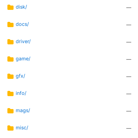
disk/
—
docs/
—
driver/
—
game/
—
gfx/
—
info/
—
mags/
—
misc/
—