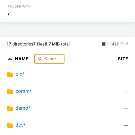
FOLDER PATH
/
List
Grid
17
directories
7
files
8.7 MiB
total
NAME
SIZE
biz/
—
comm/
—
demo/
—
dev/
—