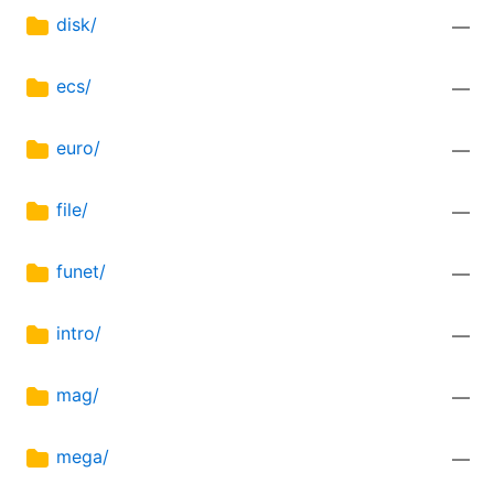
disk/
—
ecs/
—
euro/
—
file/
—
funet/
—
intro/
—
mag/
—
mega/
—