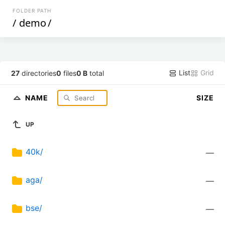
FOLDER PATH
/
demo
/
List
Grid
27
directories
0
files
0 B
total
NAME
SIZE
UP
40k/
—
aga/
—
bse/
—